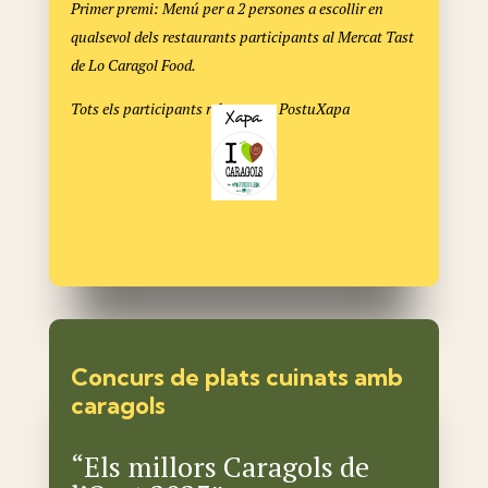
Primer premi: Menú per a 2 persones a escollir en
qualsevol dels restaurants participants al Mercat Tast
de Lo Caragol Food.
Tots els participants rebran una PostuXapa
Concurs de plats cuinats amb
caragols
“Els millors Caragols de