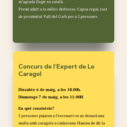
m’agrada llegir en català..
Premi adult a la millor disfressa: Capsa regal, tast
de proximitat Vall del Corb per a 2 persones.
Concurs de l’Expert de Lo
Caragol
Dissabte 6 de maig, a les 18.00h.
Diumenge 7 de maig, a les 11:00H
En què consisteix?
5 persones pujareu a l’escenari i se us donarà una
malla amb caragols a cadascuna. Haureu de dir la