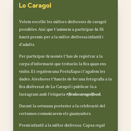
Lo Caragol
Volem escollir les millors disfresses de caragol
possibles. Així que t’animem a participar-hi. Hi
haurà premis per a la millor disfressa infantil i
d’adults.
Per participar-hi només t’has de registrar a la
carpa d’informació que trobaràs la fira quan ens
visitis. Et regalem una PostuXapa i t’agafem les
dades. Aleshores t’hauràs de fer una fotografia a la
fira disfressat de Lo Caragol i publicar-la a
Instagram amb l’etiqueta
#firalocaragolfood.
Durant la setmana posterior a la celebració del
certamen comunicarem els guanyadors.
Premi infantil a la millor disfressa: Capsa regal