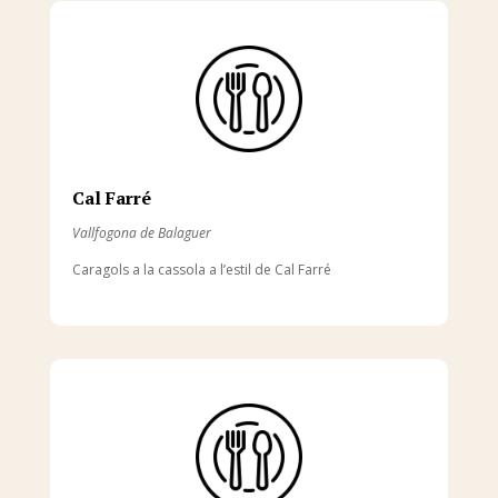
Cal Farré
Vallfogona de Balaguer
Caragols a la cassola a l’estil de Cal Farré