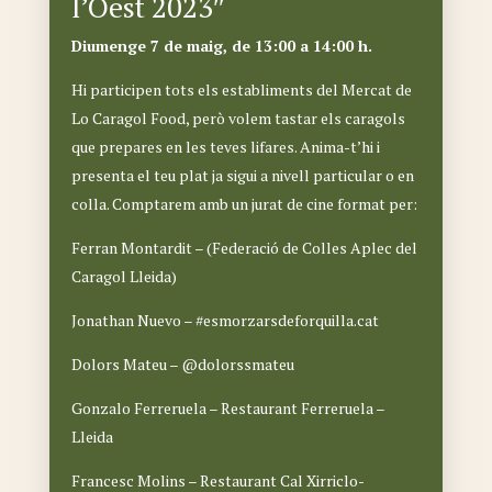
l’Oest 2023″
Diumenge 7 de maig, de 13:00 a 14:00 h.
Hi participen tots els establiments del Mercat de
Lo Caragol Food, però volem tastar els caragols
que prepares en les teves lifares. Anima-t’hi i
presenta el teu plat ja sigui a nivell particular o en
colla. Comptarem amb un jurat de cine format per:
Ferran Montardit – (Federació de Colles Aplec del
Caragol Lleida)
Jonathan Nuevo – #esmorzarsdeforquilla.cat
Dolors Mateu – @dolorssmateu
Gonzalo Ferreruela – Restaurant Ferreruela –
Lleida
Francesc Molins – Restaurant Cal Xirriclo-