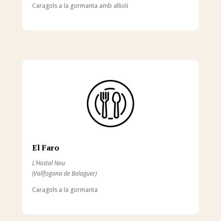
Caragols a la gormanta amb allioli
El Faro
L’Hostal Nou
(Vallfogona de Balaguer)
Caragols a la gormanta