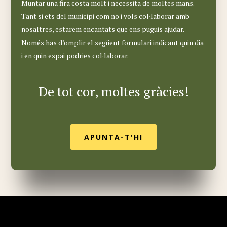
Muntar una fira costa molt
i necessita de moltes mans.
Tant s
i ets del municipi
com
no i vols col·laborar
amb
nosaltres,
estarem encantats que
ens puguis
ajudar.
Només has d’o
mpli
r
el següent formulari
indicant quin dia
i en quin espai podries col·laborar.
D
e tot cor
,
moltes gràcies
!
APUNTA-T'HI